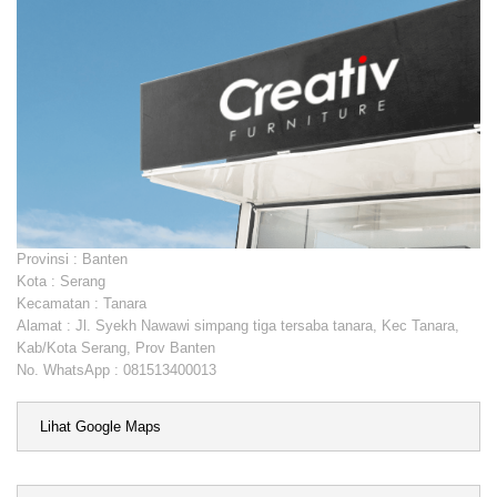
Provinsi : Banten
Kota : Serang
Kecamatan : Tanara
Alamat : Jl. Syekh Nawawi simpang tiga tersaba tanara, Kec Tanara,
Kab/Kota Serang, Prov Banten
No. WhatsApp : 081513400013
Lihat Google Maps