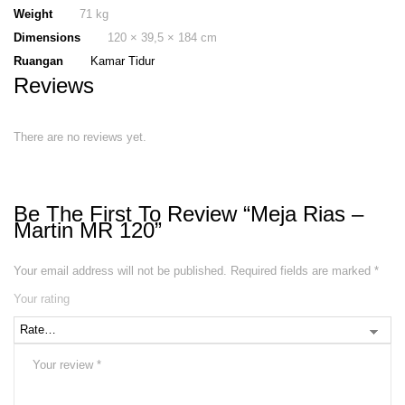
Weight
71 kg
Dimensions
120 × 39,5 × 184 cm
Ruangan
Kamar Tidur
Reviews
There are no reviews yet.
Be The First To Review “Meja Rias –
Martin MR 120”
Your email address will not be published.
Required fields are marked
*
Your rating