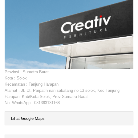
Provinsi : Sumatra Barat
Kota : Solok
Kecamatan : Tanjung Harapan
Alamat : Jl. Dt. Parpatih nan sabatang no 13 solok, Kec Tanjung
Harapan, Kab/Kota Solok, Prov Sumatra Barat
No. WhatsApp : 081363131168
Lihat Google Maps