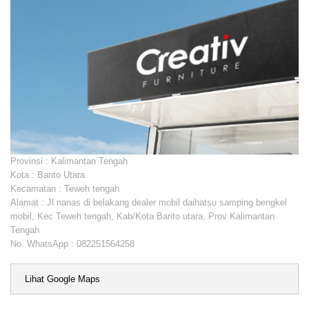
Provinsi : Kalimantan Tengah
Kota : Barito Utara
Kecamatan : Teweh tengah
Alamat : Jl nanas di belakang dealer mobil daihatsu samping bengkel
mobil, Kec Teweh tengah, Kab/Kota Barito utara, Prov Kalimantan
Tengah
No. WhatsApp : 082251564258
Lihat Google Maps