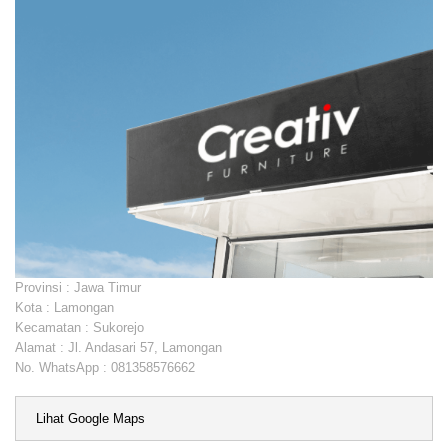
Provinsi : Jawa Timur
Kota :
Lamongan
Kecamatan : Sukorejo
Alamat :
Jl. Andasari 57, Lamongan
No. WhatsApp :
081358576662
Lihat Google Maps