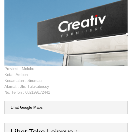
Provinsi :
Maluku
Kota :
Ambon
Kecamatan :
Sirumau
Alamat : Jln. Tulukabessy
No. Telfon :
082199172441
Lihat Google Maps
Lihat Toko Lainnya :