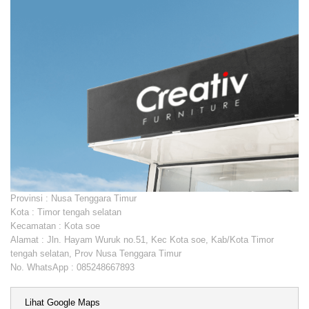
Provinsi : Nusa Tenggara Timur
Kota : Timor tengah selatan
Kecamatan : Kota soe
Alamat : Jln. Hayam Wuruk no.51, Kec Kota soe, Kab/Kota Timor
tengah selatan, Prov Nusa Tenggara Timur
No. WhatsApp : 085248667893
Lihat Google Maps