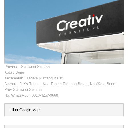
Provinsi : Sulawesi Selatan
Kota : Bone
Kecamatan : Tanete Riattang Barat
Alamat : Jl Ks Tubun , Kec Tanete Riattang Barat , Kab/Kota Bone ,
Prov Sulawesi Selatan
No. WhatsApp : 0813-4257-9660
Lihat Google Maps