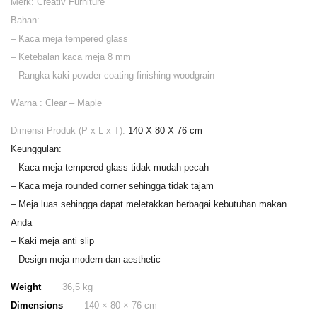
Merk: Creativ Furniture
Bahan:
– Kaca meja tempered glass
– Ketebalan kaca meja 8 mm
– Rangka kaki powder coating finishing woodgrain
Warna : Clear – Maple
Dimensi Produk (P x L x T):
140 X 80 X 76 cm
Keunggulan:
– Kaca meja tempered glass tidak mudah pecah
– Kaca meja rounded corner sehingga tidak tajam
– Meja luas sehingga dapat meletakkan berbagai kebutuhan makan
Anda
– Kaki meja anti slip
– Design meja modern dan aesthetic
Weight
36,5 kg
Dimensions
140 × 80 × 76 cm