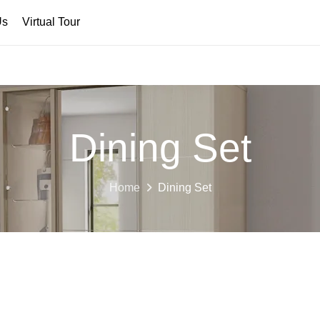
Us
Virtual Tour
Dining Set
Home
Dining Set