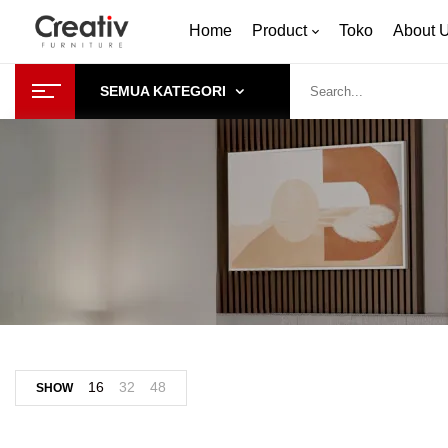
Home
Product
Toko
About 
SEMUA KATEGORI
16
32
48
SHOW