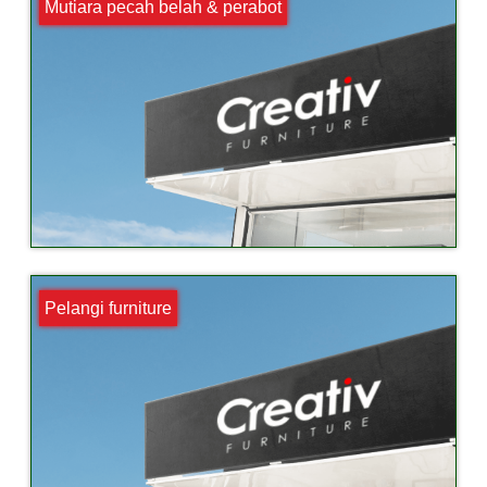
Mutiara pecah belah & perabot
Pelangi furniture