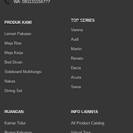
WA: 081131156777
TOP SERIES
PRODUK KAMI
Varena
Lemari Pakaian
Audi
Meja Rias
Martin
Meja Kerja
Renato
Bed Divan
Dacia
Sideboard Multifungsi
Acura
Nakas
Siena
Dining Set
RUANGAN
INFO LAINNYA
Kamar Tidur
All Product Catalog
Ruang Keluarga
Virtual Tour