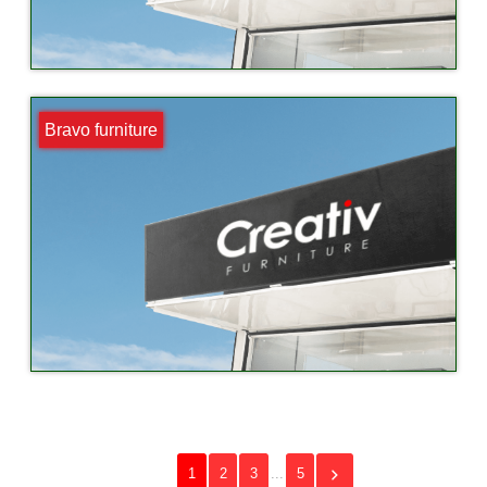
Bravo furniture
1
2
3
...
5