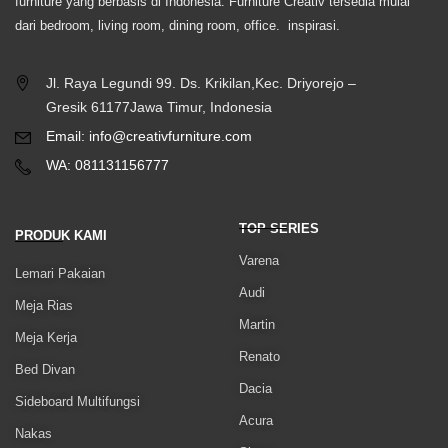
furniture yang berbasis di Indonesia. Furniture Creativ tersedia mulai
dari bedroom, living room, dining room, office. inspirasi.
Jl. Raya Legundi 99. Ds. Krikilan,Kec. Driyorejo –
Gresik 61177Jawa Timur, Indonesia
Email: info@creativfurniture.com
WA: 081131156777
TOP SERIES
PRODUK KAMI
Varena
Lemari Pakaian
Audi
Meja Rias
Martin
Meja Kerja
Renato
Bed Divan
Dacia
Sideboard Multifungsi
Acura
Nakas